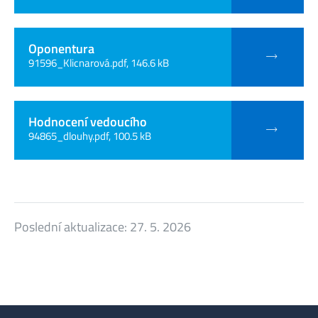
Oponentura
91596_Klicnarová.pdf, 146.6 kB
Hodnocení vedoucího
94865_dlouhy.pdf, 100.5 kB
Poslední aktualizace:
27. 5. 2026