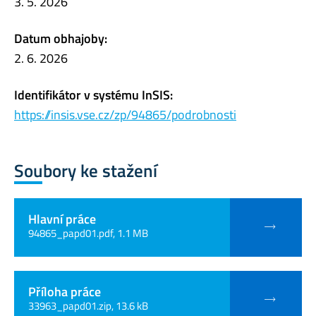
3. 5. 2026
Datum obhajoby:
2. 6. 2026
Identifikátor v systému InSIS:
https://insis.vse.cz/zp/94865/podrobnosti
Soubory ke stažení
Hlavní práce
94865_papd01.pdf, 1.1 MB
Příloha práce
33963_papd01.zip, 13.6 kB