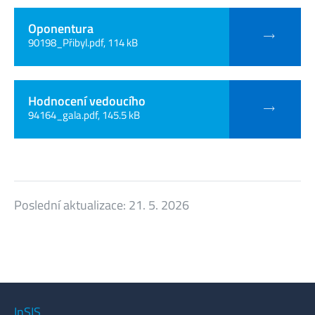
Oponentura
90198_Přibyl.pdf, 114 kB
Hodnocení vedoucího
94164_gala.pdf, 145.5 kB
Poslední aktualizace:
21. 5. 2026
InSIS