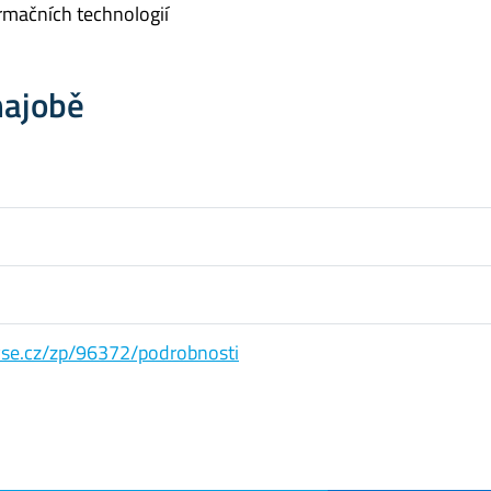
rmačních technologií
hajobě
s.vse.cz/zp/96372/podrobnosti