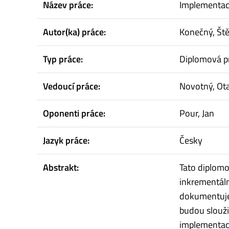
Název práce:
Implementace
Autor(ka) práce:
Konečný, Št
Typ práce:
Diplomová p
Vedoucí práce:
Novotný, Ot
Oponenti práce:
Pour, Jan
Jazyk práce:
Česky
Abstrakt:
Tato diplomo
inkrementáln
dokumentuje 
budou slouži
implementac