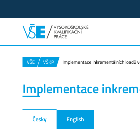
VŠE
VŠKP
Implementace inkrementálních loadů v
Implementace inkreme
Česky
English