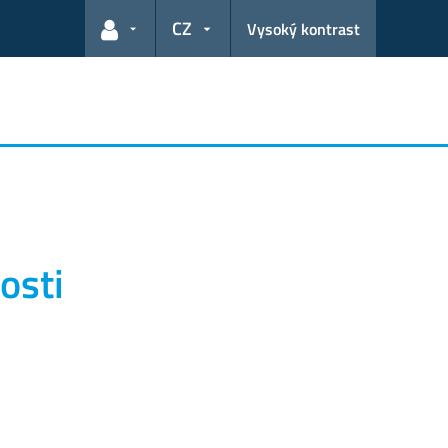
CZ
Vysoký kontrast
Odkazy pro uživatele
osti