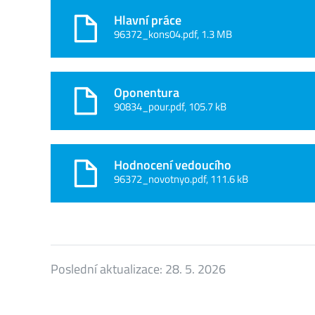
Hlavní práce
96372_kons04.pdf, 1.3 MB
Oponentura
90834_pour.pdf, 105.7 kB
Hodnocení vedoucího
96372_novotnyo.pdf, 111.6 kB
Poslední aktualizace:
28. 5. 2026