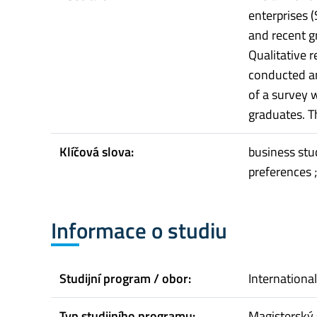
enterprises 
and recent g
Qualitative 
conducted am
of a survey 
graduates. Th
Klíčová slova:
business stu
preferences 
Informace o studiu
Studijní program / obor:
Internation
Typ studijního programu:
Magisterský 