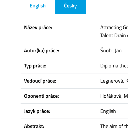
English
Česky
Název práce:
Attracting G
Talent Drain
Autor(ka) práce:
Šnobl, Jan
Typ práce:
Diploma thes
Vedoucí práce:
Legnerová, K
Oponenti práce:
Hořáková, M
Jazyk práce:
English
Abstrakt:
The aim of t