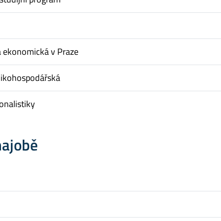
a ekonomická v Praze
nikohospodářská
onalistiky
hajobě