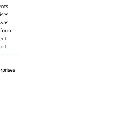
ents
ises.
 was
 form
ent
rakt
rprises