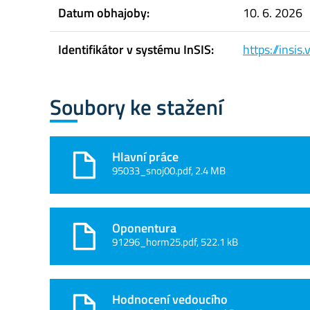
Datum obhajoby:
10. 6. 2026
Identifikátor v systému InSIS:
https://insi
Soubory ke stažení
Hlavní práce
95033_snoj00.pdf, 2.4 MB
Oponentura
91296_horm25.pdf, 522.1 kB
Hodnocení vedoucího