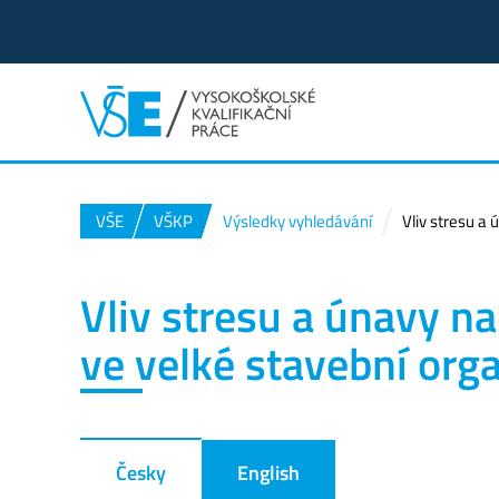
VŠE
VŠKP
Výsledky vyhledávání
Vliv stresu a
Vliv stresu a únavy 
ve velké stavební orga
Česky
English