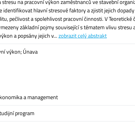
a stresu na pracovní výkon zaměstnanců ve stavební organiz
e identifikovat hlavní stresové faktory a zjistit jejich dopady
litu, pečlivost a spolehlivost pracovní činnosti. V Teoretické 
ymezeny základní pojmy související s tématem vlivu stresu 
ýkon a popsány jejich v...
zobrazit celý abstrakt
vní výkon; Únava
ekonomika a management
tudijní program