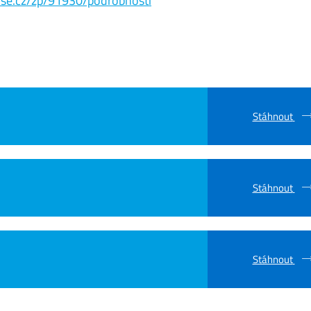
s.vse.cz/zp/91930/podrobnosti
Stáhnout
Stáhnout
Stáhnout