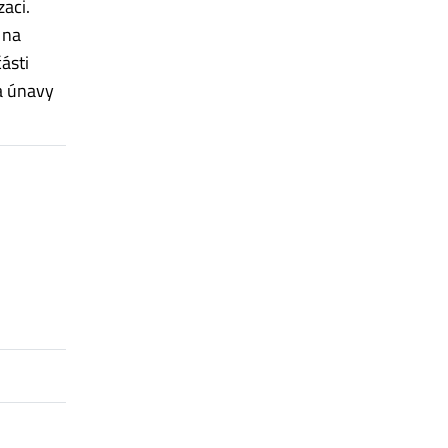
aci.
 na
části
a únavy