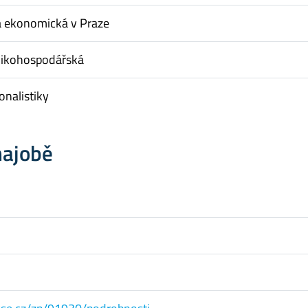
a ekonomická v Praze
nikohospodářská
onalistiky
hajobě