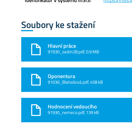
Identifikátor v systému InSIS:
https://insi
Soubory ke stažení
Hlavní práce
91930_sedm28.pdf, 0.9 MB
Oponentura
91036_Blahošová.pdf, 458 kB
Hodnocení vedoucího
91930_nemeco.pdf, 139 kB