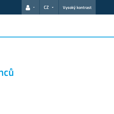
CZ
Vysoký kontrast
Odkazy pro uživatele
anců