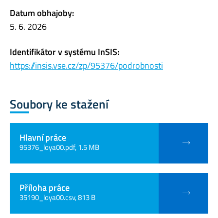
Datum obhajoby:
5. 6. 2026
Identifikátor v systému InSIS:
https://insis.vse.cz/zp/95376/podrobnosti
Soubory ke stažení
Hlavní práce
95376_loya00.pdf, 1.5 MB
Příloha práce
35190_loya00.csv, 813 B