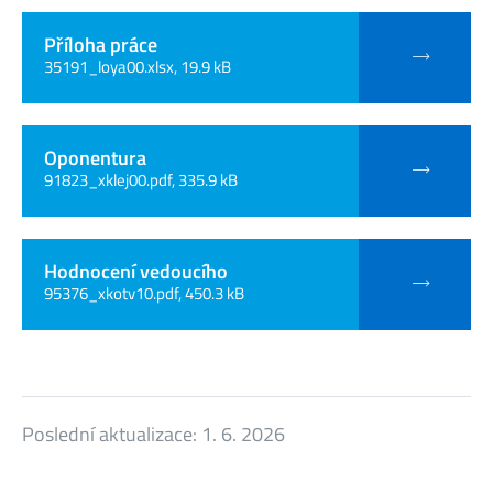
Příloha práce
35191_loya00.xlsx, 19.9 kB
Oponentura
91823_xklej00.pdf, 335.9 kB
Hodnocení vedoucího
95376_xkotv10.pdf, 450.3 kB
Poslední aktualizace:
1. 6. 2026