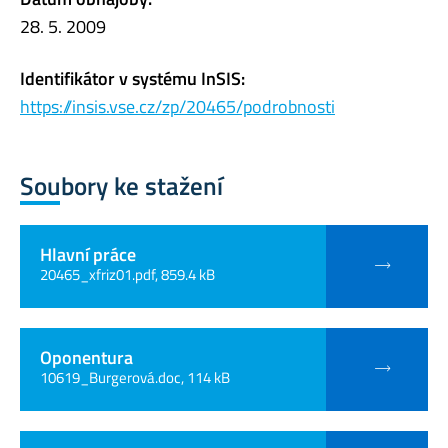
28. 5. 2009
Identifikátor v systému InSIS:
https://insis.vse.cz/zp/20465/podrobnosti
Soubory ke stažení
Hlavní práce
20465_xfriz01.pdf, 859.4 kB
Oponentura
10619_Burgerová.doc, 114 kB