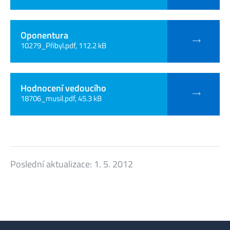
Oponentura
10279_Přibyl.pdf, 112.2 kB
Hodnocení vedoucího
18706_musil.pdf, 45.3 kB
Poslední aktualizace:
1. 5. 2012