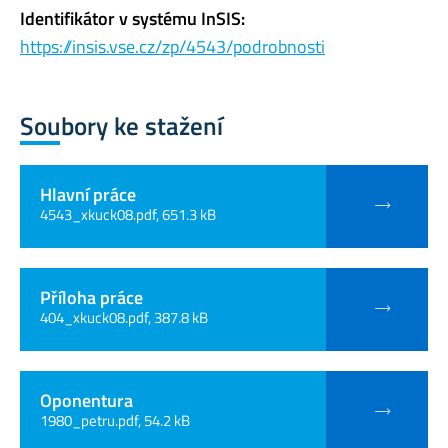
Identifikátor v systému InSIS:
https://insis.vse.cz/zp/4543/podrobnosti
Soubory ke stažení
Hlavní práce
4543_xkuck08.pdf, 651.3 kB
Příloha práce
404_xkuck08.pdf, 387.8 kB
Oponentura
1980_petru.pdf, 54.2 kB