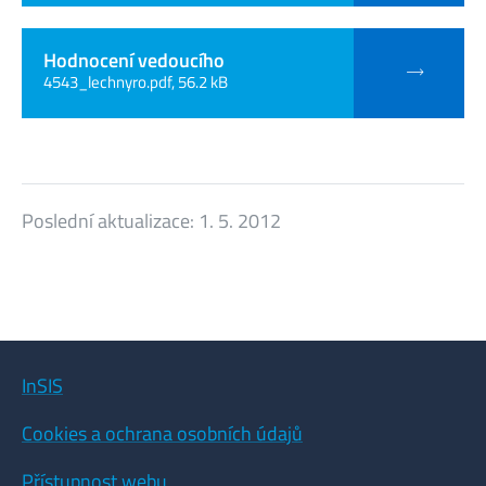
Hodnocení vedoucího
4543_lechnyro.pdf, 56.2 kB
Poslední aktualizace:
1. 5. 2012
InSIS
Cookies a ochrana osobních údajů
Přístupnost webu