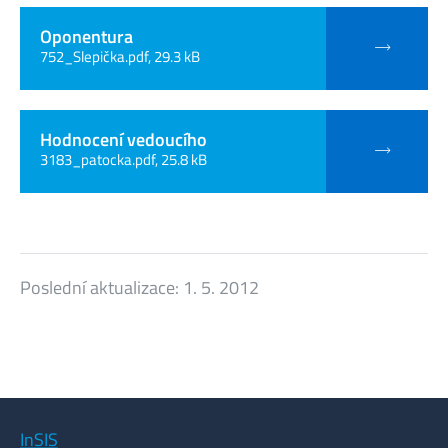
Oponentura
752_Slepička.pdf, 29.3 kB
Hodnocení vedoucího
3183_patocka.pdf, 25.8 kB
Poslední aktualizace:
1. 5. 2012
InSIS