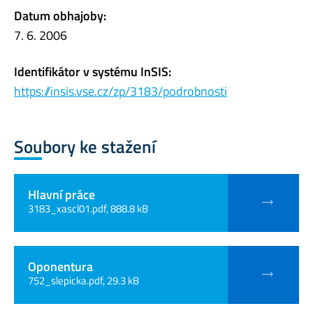
Datum obhajoby:
7. 6. 2006
Identifikátor v systému InSIS:
https://insis.vse.cz/zp/3183/podrobnosti
Soubory ke stažení
Hlavní práce
3183_xascl01.pdf, 888.8 kB
Oponentura
752_slepicka.pdf, 29.3 kB