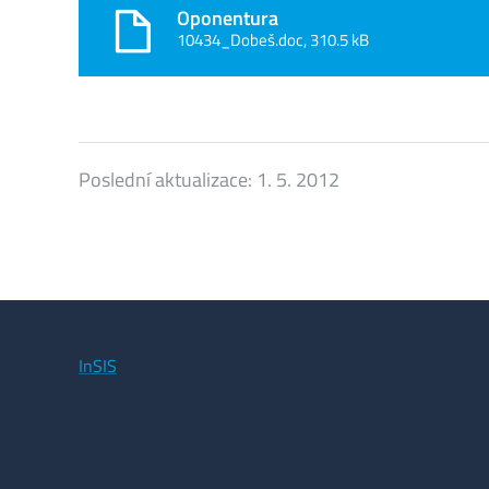
Oponentura
10434_Dobeš.doc, 310.5 kB
Poslední aktualizace:
1. 5. 2012
InSIS