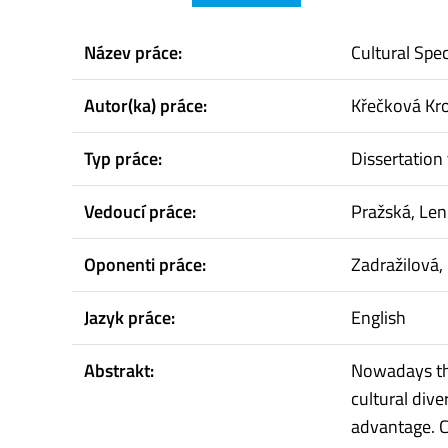
Název práce:
Cultural Spe
Autor(ka) práce:
Křečková Kr
Typ práce:
Dissertation 
Vedoucí práce:
Pražská, Le
Oponenti práce:
Zadražilová
Jazyk práce:
English
Abstrakt:
Nowadays the
cultural dive
advantage. C