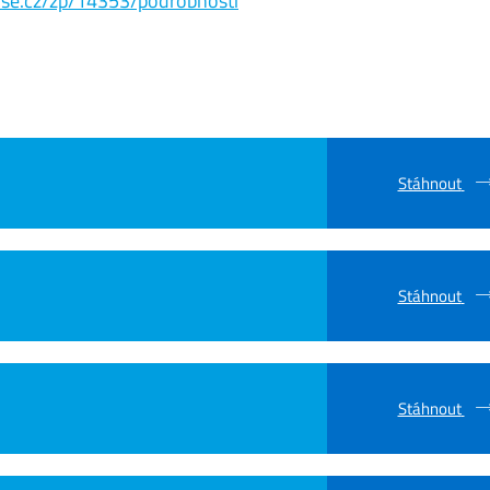
s.vse.cz/zp/14353/podrobnosti
Stáhnout
Stáhnout
Stáhnout