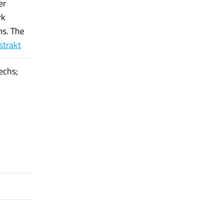
er
rk
ms. The
strakt
echs;