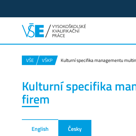
VŠE
VŠKP
Kulturní specifika managementu multin
Kulturní specifika m
firem
English
Česky