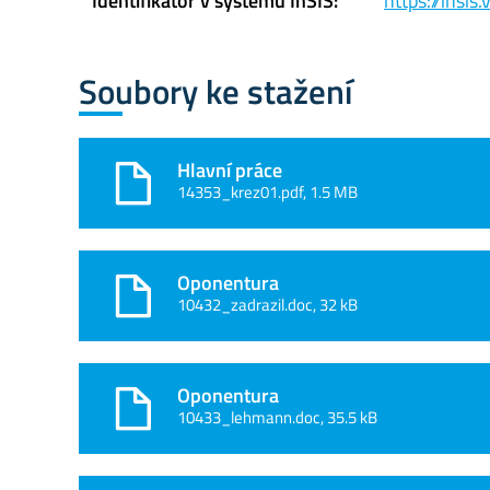
Identifikátor v systému InSIS:
https://insi
Soubory ke stažení
Hlavní práce
14353_krez01.pdf, 1.5 MB
Oponentura
10432_zadrazil.doc, 32 kB
Oponentura
10433_lehmann.doc, 35.5 kB