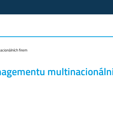
acionálních firem
anagementu multinacionáln