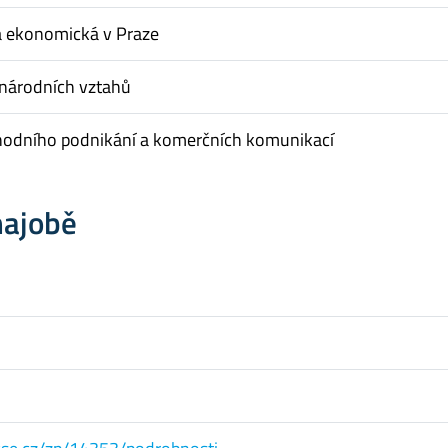
a ekonomická v Praze
inárodních vztahů
hodního podnikání a komerčních komunikací
hajobě