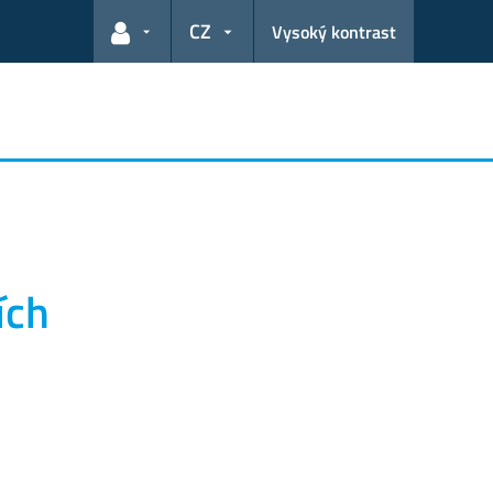
CZ
Vysoký kontrast
Odkazy pro uživatele
ích