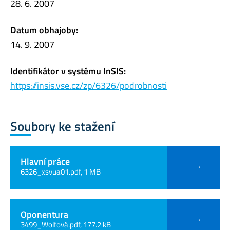
28. 6. 2007
Datum obhajoby:
14. 9. 2007
Identifikátor v systému InSIS:
https://insis.vse.cz/zp/6326/podrobnosti
Soubory ke stažení
Hlavní práce
6326_xsvua01.pdf, 1 MB
Oponentura
3499_Wolfová.pdf, 177.2 kB