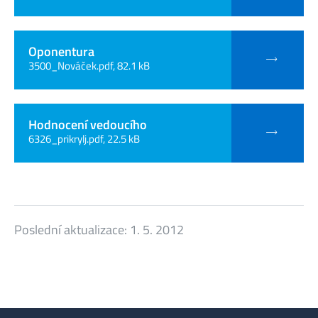
Oponentura
3500_Nováček.pdf, 82.1 kB
Hodnocení vedoucího
6326_prikrylj.pdf, 22.5 kB
Poslední aktualizace:
1. 5. 2012