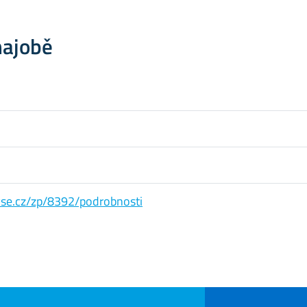
hajobě
s.vse.cz/zp/8392/podrobnosti