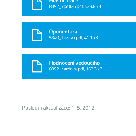
Hlavní práce
8392_xpetl26.pdf, 528.8 kB
Oponentura
5340_Lužová.pdf, 41.1 kB
Hodnocení vedoucího
8392_cardova.pdf, 162.3 kB
Poslední aktualizace:
1. 5. 2012