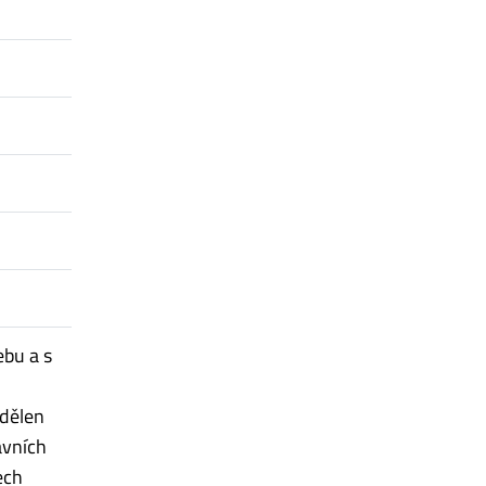
ebu a s
dělen
avních
ech