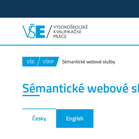
VŠE
VŠKP
Sémantické webové služby
Sémantické webové s
Česky
English