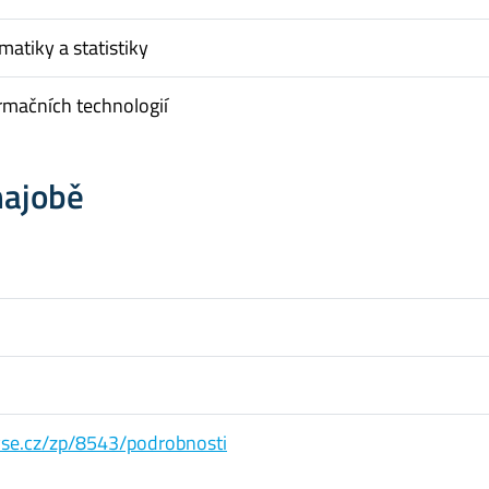
matiky a statistiky
rmačních technologií
hajobě
s.vse.cz/zp/8543/podrobnosti