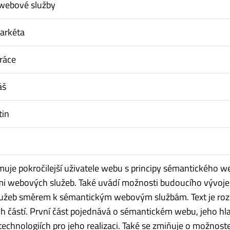
webové služby
arkéta
ráce
áš
tin
uje pokročilejší uživatele webu s principy sémantického w
mi webových služeb. Také uvádí možnosti budoucího vývoje
užeb směrem k sémantickým webovým službám. Text je roz
ích částí. První část pojednává o sémantickém webu, jeho hl
 technologiích pro jeho realizaci. Také se zmiňuje o možnost