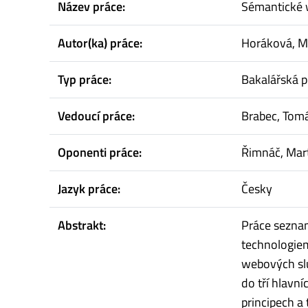
Název práce:
Sémantické 
Autor(ka) práce:
Horáková, M
Typ práce:
Bakalářská p
Vedoucí práce:
Brabec, Tom
Oponenti práce:
Řimnáč, Mar
Jazyk práce:
Česky
Abstrakt:
Práce seznam
technologie
webových sl
do tří hlavn
principech a