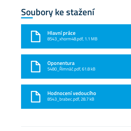
Soubory ke stažení
Hlavní práce
8543_xhorm48.pdf, 1.1 MB
Oponentura
5480_Řimnáč.pdf, 61.8 kB
Hodnocení vedoucího
8543_brabec.pdf, 28.7 kB