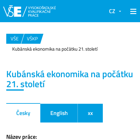
CZ
VŠE
VŠKP
Kubánská ekonomika na počátku 21. století
Kubánská ekonomika na počátku
21. století
Česky
English
xx
Název práce: