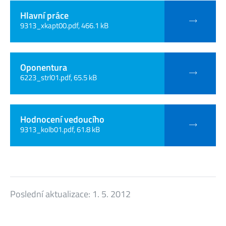
Hlavní práce
9313_xkapt00.pdf, 466.1 kB
Oponentura
6223_strl01.pdf, 65.5 kB
Hodnocení vedoucího
9313_kolb01.pdf, 61.8 kB
Poslední aktualizace:
1. 5. 2012