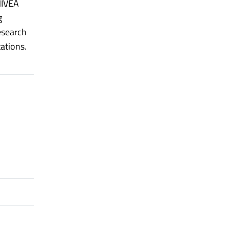
NIVEA
g
research
ations.