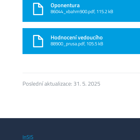
Oponentura
86044_xbahm900.pdf, 115.2 kB
Hodnocení vedoucího
88900_prusa.pdf, 105.5 kB
Poslední aktualizace:
31. 5. 2025
InSIS