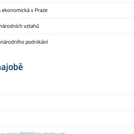
a ekonomická v Praze
inárodních vztahů
inárodního podnikání
hajobě