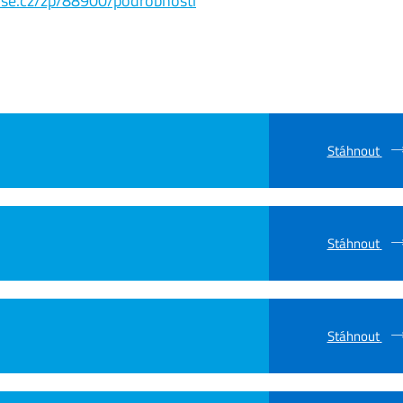
s.vse.cz/zp/88900/podrobnosti
Stáhnout
Stáhnout
Stáhnout