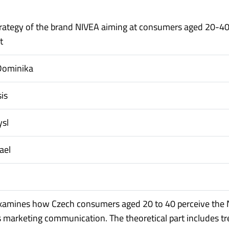
rategy of the brand NIVEA aiming at consumers aged 20-40
t
Dominika
is
ysl
ael
examines how Czech consumers aged 20 to 40 perceive the
s marketing communication. The theoretical part includes tr