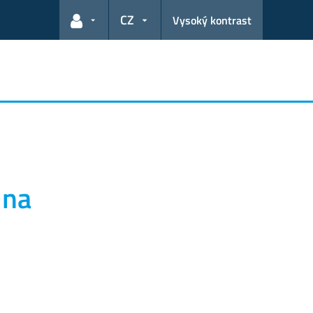
CZ
Vysoký kontrast
Odkazy pro uživatele
 na