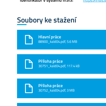
Identifikátor v systému InSIS:
https://insi
Soubory ke stažení
Hlavní práce
88900_kald04.pdf, 5.6 MB
Příloha práce
30751_kald04.pdf, 117.4 kB
Příloha práce
30752_kald04.pdf, 3 MB