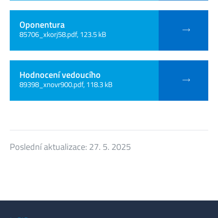
Oponentura
85706_xkorj58.pdf, 123.5 kB
Hodnocení vedoucího
89398_xnovr900.pdf, 118.3 kB
Poslední aktualizace:
27. 5. 2025