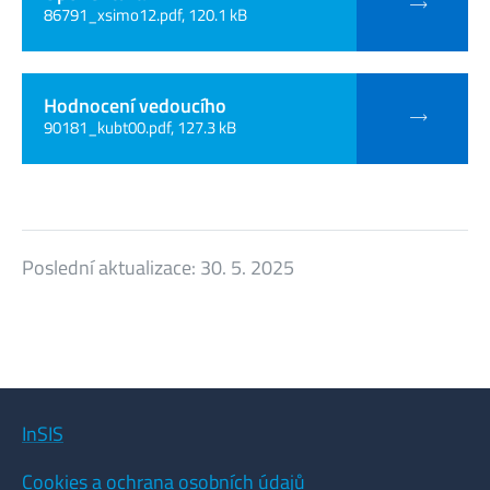
86791_xsimo12.pdf, 120.1 kB
Hodnocení vedoucího
90181_kubt00.pdf, 127.3 kB
Poslední aktualizace:
30. 5. 2025
InSIS
Cookies a ochrana osobních údajů