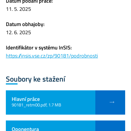
Datum podání práce:
11. 5. 2025
Datum obhajoby:
12. 6. 2025
Identifikátor v systému InSIS:
https://insis.vse.cz/zp/90181/podrobnosti
Soubory ke stažení
Hlavní práce
90181_retm00.pdf, 1.7 MB
Oponentura