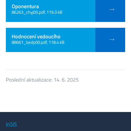
Oponentura
86263_chyj05.pdf, 119.3 kB
Hodnocení vedoucího
88661_bedp00.pdf, 118.4 kB
Poslední aktualizace:
14. 6. 2025
InSIS