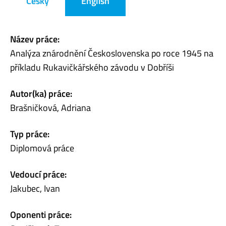
Česky
English
Název práce:
Analýza znárodnění Československa po roce 1945 na
příkladu Rukavičkářského závodu v Dobříši
Autor(ka) práce:
Brašničková, Adriana
Typ práce:
Diplomová práce
Vedoucí práce:
Jakubec, Ivan
Oponenti práce: