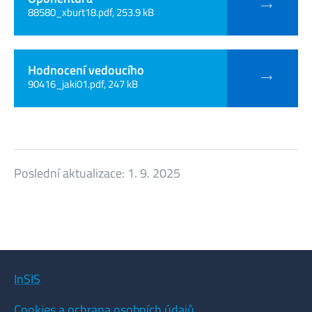
88580_xburt18.pdf, 253.9 kB
Hodnocení vedoucího
90416_jaki01.pdf, 247 kB
Poslední aktualizace:
1. 9. 2025
InSIS
Cookies a ochrana osobních údajů