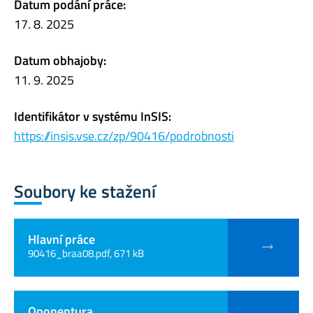
Datum podání práce:
17. 8. 2025
Datum obhajoby:
11. 9. 2025
Identifikátor v systému InSIS:
https://insis.vse.cz/zp/90416/podrobnosti
Soubory ke stažení
Hlavní práce
90416_braa08.pdf, 671 kB
Oponentura