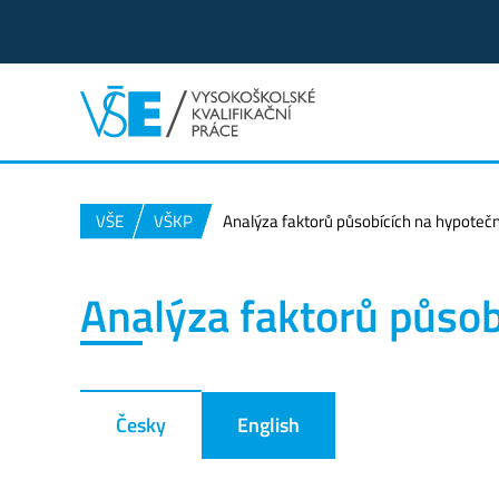
VŠE
VŠKP
Analýza faktorů působících na hypotečn
Analýza faktorů působ
Česky
English