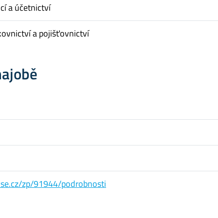
cí a účetnictví
ovnictví a pojišťovnictví
hajobě
s.vse.cz/zp/91944/podrobnosti