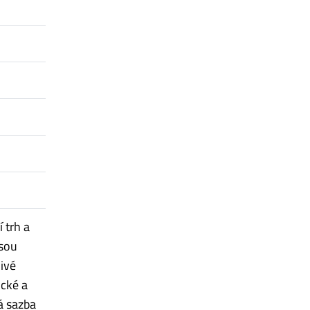
 trh a
jsou
ivé
ické a
á sazba