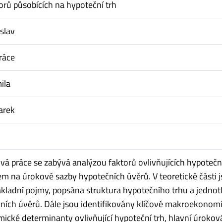
orů působících na hypoteční trh
islav
ráce
ila
arek
vá práce se zabývá analýzou faktorů ovlivňujících hypoteční
em na úrokové sazby hypotečních úvěrů. V teoretické části 
ladní pojmy, popsána struktura hypotečního trhu a jednotl
ních úvěrů. Dále jsou identifikovány klíčové makroekonom
cké determinanty ovlivňující hypoteční trh, hlavní úrokov