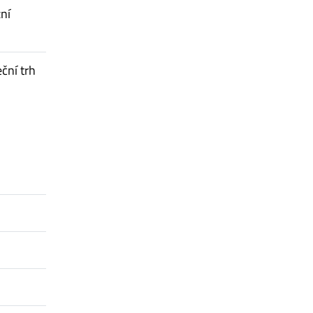
ní
ční trh