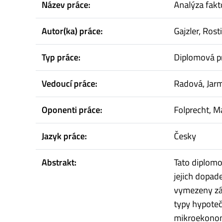
Název práce:
Analýza fakt
Autor(ka) práce:
Gajzler, Rost
Typ práce:
Diplomová p
Vedoucí práce:
Radová, Jarm
Oponenti práce:
Folprecht, M
Jazyk práce:
Česky
Abstrakt:
Tato diplomo
jejich dopad
vymezeny zák
typy hypoteč
mikroekonomi