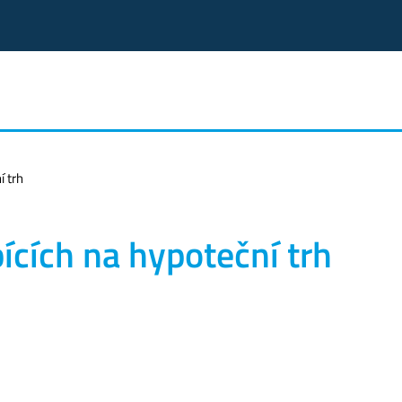
í trh
ících na hypoteční trh