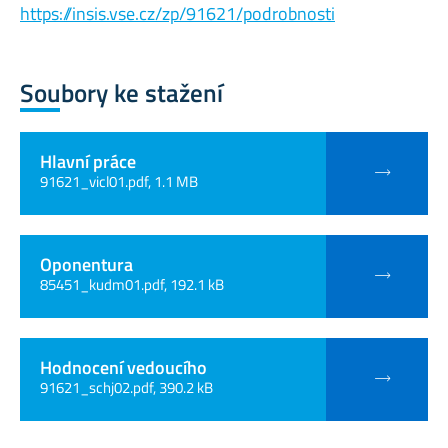
https://insis.vse.cz/zp/91621/podrobnosti
Soubory ke stažení
Hlavní práce
91621_vicl01.pdf, 1.1 MB
Oponentura
85451_kudm01.pdf, 192.1 kB
Hodnocení vedoucího
91621_schj02.pdf, 390.2 kB