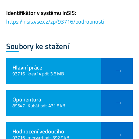
Identifikátor v systému InSIS:
https://insis.vse.cz/zp/93716/podrobnosti
Soubory ke stažení
Hlavní práce
93716_krea14.pdf, 3.8 MB
Oponentura
89547_Kubát.pdf, 431.8 kB
Hodnocení vedoucího
93716_mervart.pdf, 392.9 kB