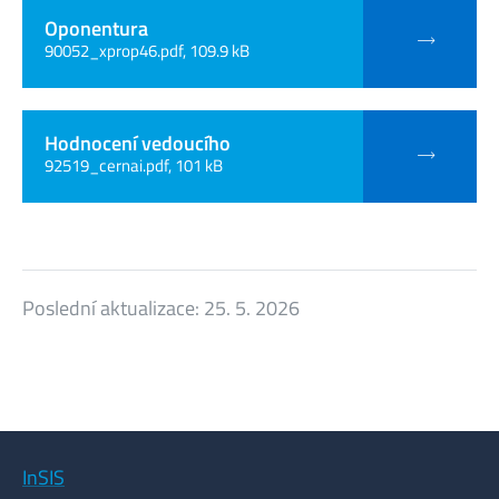
Oponentura
90052_xprop46.pdf, 109.9 kB
Hodnocení vedoucího
92519_cernai.pdf, 101 kB
Poslední aktualizace:
25. 5. 2026
InSIS