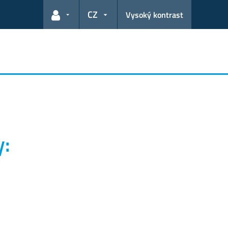
CZ
Vysoký kontrast
Odkazy pro uživatele
y: