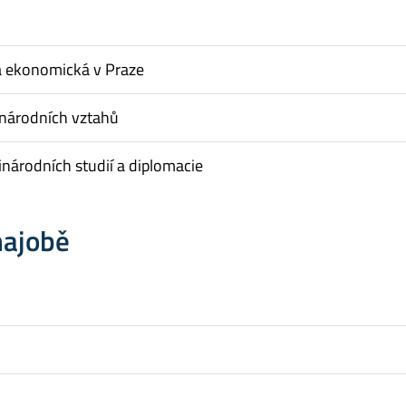
a ekonomická v Praze
inárodních vztahů
národních studií a diplomacie
hajobě