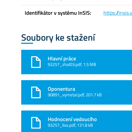
Identifikátor v systému InSIS:
https://insi
Soubory ke stažení
Hlavní práce
93257_zhal03.pdf, 1.5 MB
Oponentura
90891_vymetal.pdf, 201.7 kB
Hodnocení vedoucího
93257_lisa.pdf, 131.8 kB