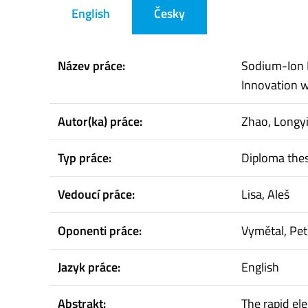
English
Česky
Název práce:
Sodium-Ion B
Innovation 
Autor(ka) práce:
Zhao, Longy
Typ práce:
Diploma thes
Vedoucí práce:
Lisa, Aleš
Oponenti práce:
Vymětal, Pet
Jazyk práce:
English
Abstrakt:
The rapid ele