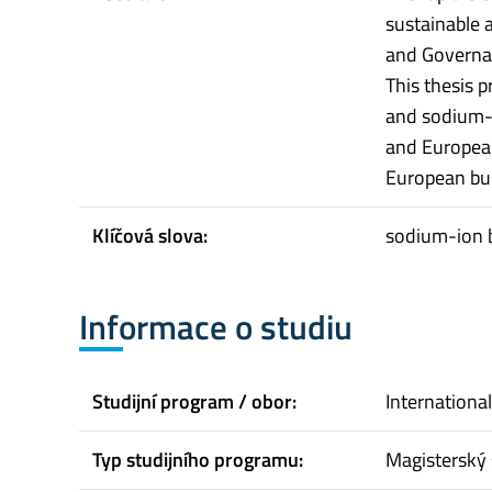
sustainable a
and Governan
This thesis p
and sodium-i
and European
European busi
Klíčová slova:
sodium-ion ba
Informace o studiu
Studijní program / obor:
Internationa
Typ studijního programu:
Magisterský 