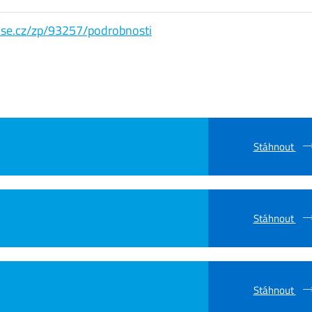
s.vse.cz/zp/93257/podrobnosti
Stáhnout
Stáhnout
Stáhnout