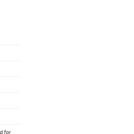
l
d for