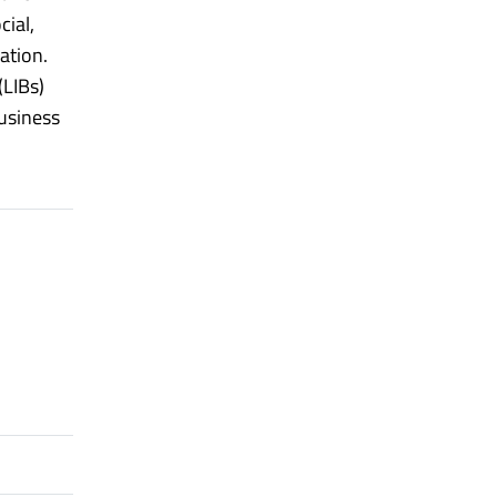
cial,
ation.
(LIBs)
business