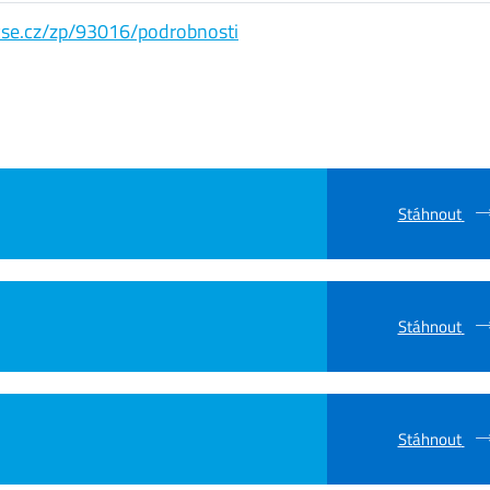
s.vse.cz/zp/93016/podrobnosti
Stáhnout
Stáhnout
Stáhnout