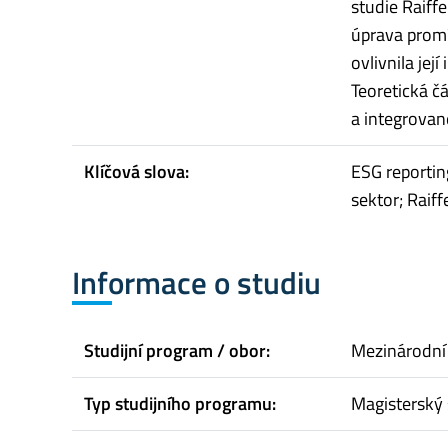
studie Raiffe
úprava promí
ovlivnila jej
Teoretická č
a integrovan
Klíčová slova:
ESG reportin
sektor; Raiff
Informace o studiu
Studijní program / obor:
Mezinárodní
Typ studijního programu:
Magisterský 