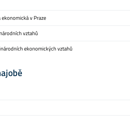
a ekonomická v Praze
inárodních vztahů
inárodních ekonomických vztahů
hajobě