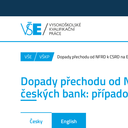
VŠE
VŠKP
Dopady přechodu od NFRD k CSRD na ESG
Dopady přechodu od 
českých bank: případo
Česky
English