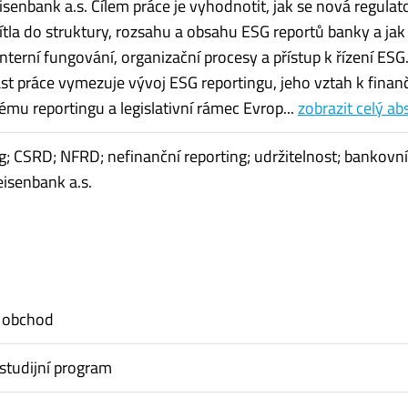
isenbank a.s. Cílem práce je vyhodnotit, jak se nová regulat
tla do struktury, rozsahu a obsahu ESG reportů banky a jak
í interní fungování, organizační procesy a přístup k řízení ESG
ást práce vymezuje vývoj ESG reportingu, jeho vztah k fina
ému reportingu a legislativní rámec Evrop...
zobrazit celý ab
g; CSRD; NFRD; nefinanční reporting; udržitelnost; bankovní
eisenbank a.s.
 obchod
studijní program