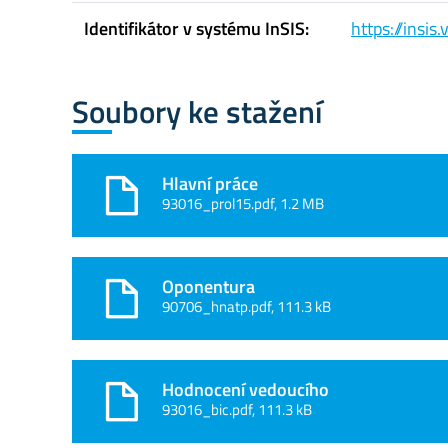
Identifikátor v systému InSIS:
https://insi
Soubory ke stažení
Hlavní práce
93016_prol15.pdf, 1.2 MB
Oponentura
90706_hnatp.pdf, 111.3 kB
Hodnocení vedoucího
93016_bic.pdf, 111.3 kB