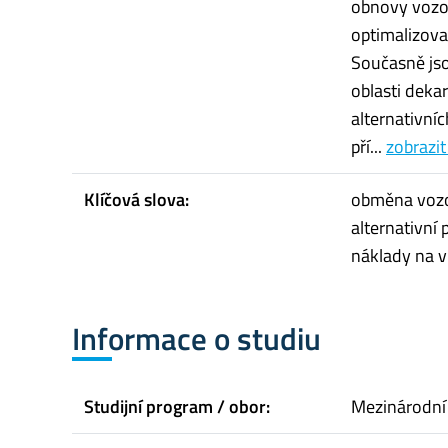
obnovy vozo
optimalizov
Současně jso
oblasti deka
alternativní
pří...
zobrazit
Klíčová slova:
obměna vozov
alternativní 
náklady na v
Informace o studiu
Studijní program / obor:
Mezinárodní