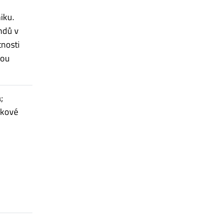
iku.
ndů v
tnosti
mou
;
elkové