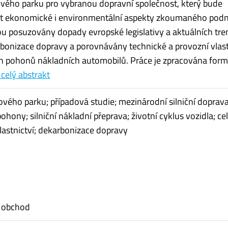
vého parku pro vybranou dopravní společnost, který bude
at ekonomické i environmentální aspekty zkoumaného podn
u posuzovány dopady evropské legislativy a aktuálních tre
rbonizace dopravy a porovnávány technické a provozní vlas
ch pohonů nákladních automobilů. Práce je zpracována for
 celý abstrakt
ého parku; případová studie; mezinárodní silniční doprava
pohony; silniční nákladní přeprava; životní cyklus vozidla; c
lastnictví; dekarbonizace dopravy
 obchod