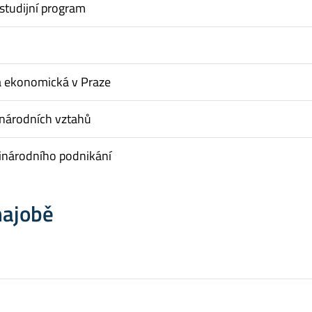
studijní program
a ekonomická v Praze
inárodních vztahů
inárodního podnikání
hajobě