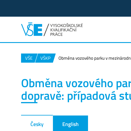
VŠE
VŠKP
Obměna vozového parku v mezinárodní s
Obměna vozového park
dopravě: případová st
Česky
English