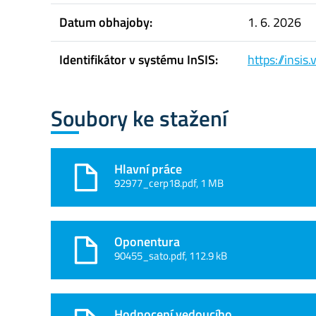
Datum obhajoby:
1. 6. 2026
Identifikátor v systému InSIS:
https://insi
Soubory ke stažení
Hlavní práce
92977_cerp18.pdf, 1 MB
Oponentura
90455_sato.pdf, 112.9 kB
Hodnocení vedoucího