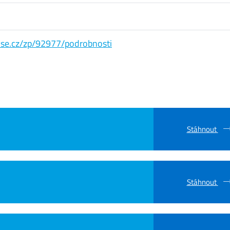
s.vse.cz/zp/92977/podrobnosti
Stáhnout
Stáhnout