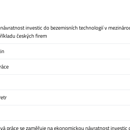
ávratnost investic do bezemisních technologií v mezináro
příkladu českých firem
in
ráce
etr
vá práce se zaměřuje na ekonomickou návratnost investic 