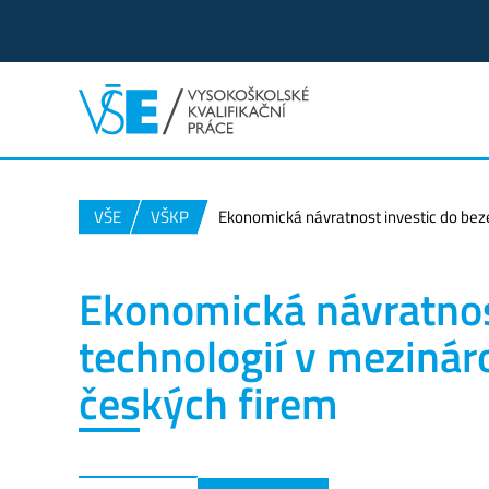
VŠE
VŠKP
Ekonomická návratnost investic do beze
Ekonomická návratnos
technologií v mezináro
českých firem