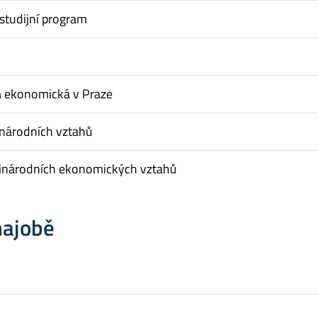
studijní program
a ekonomická v Praze
inárodních vztahů
inárodních ekonomických vztahů
hajobě