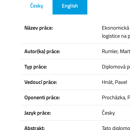
Česky
English
Název práce:
Ekonomická n
logistice na 
Autor(ka) práce:
Rumler, Mart
Typ práce:
Diplomová p
Vedoucí práce:
Hnát, Pavel
Oponenti práce:
Procházka, P
Jazyk práce:
Česky
Abstrakt:
Tato diplomo