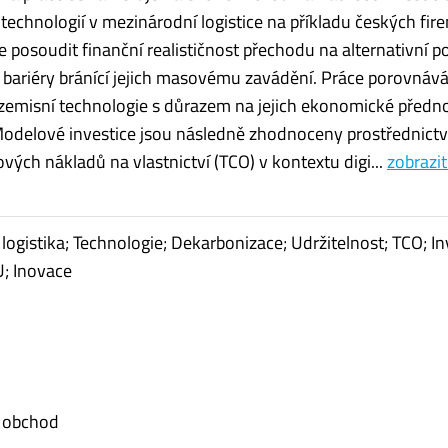
technologií v mezinárodní logistice na příkladu českých fir
je posoudit finanční realističnost přechodu na alternativní 
 bariéry bránící jejich masovému zavádění. Práce porovnáv
emisní technologie s důrazem na jejich ekonomické předno
odelové investice jsou následně zhodnoceny prostřednict
vých nákladů na vlastnictví (TCO) v kontextu digi...
zobrazit
logistika; Technologie; Dekarbonizace; Udržitelnost; TCO; In
U; Inovace
 obchod