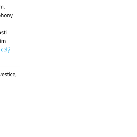
em.
pohony
á
sti
vím
 celý
vestice;