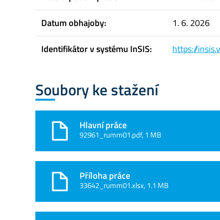
Datum obhajoby:
1. 6. 2026
Identifikátor v systému InSIS:
https://insi
Soubory ke stažení
Hlavní práce
92961_rumm01.pdf, 1 MB
Příloha práce
33642_rumm01.xlsx, 1.1 MB