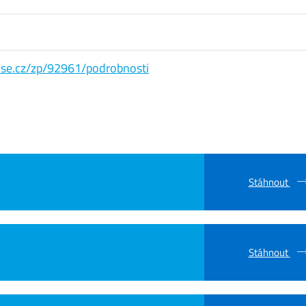
s.vse.cz/zp/92961/podrobnosti
Stáhnout
Stáhnout