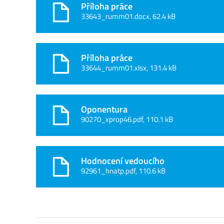
Příloha práce
33643_rumm01.docx, 62.4 kB
Příloha práce
33644_rumm01.xlsx, 131.4 kB
Oponentura
90270_xprop46.pdf, 110.1 kB
Hodnocení vedoucího
92961_hnatp.pdf, 110.6 kB