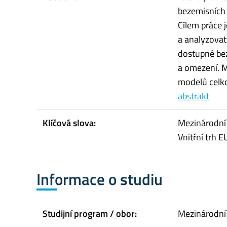
bezemisních 
Cílem práce 
a analyzovat
dostupné bez
a omezení. M
modelů celko
abstrakt
Klíčová slova:
Mezinárodní 
Vnitřní trh E
Informace o studiu
Studijní program / obor:
Mezinárodní