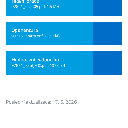
Hlavní práce
92821_skas05.pdf, 1.5 MB
Oponentura
90315_hnatp.pdf, 113.2 kB
Hodnocení vedoucího
92821_xantj900.pdf, 107.4 kB
Poslední aktualizace:
17. 5. 2026