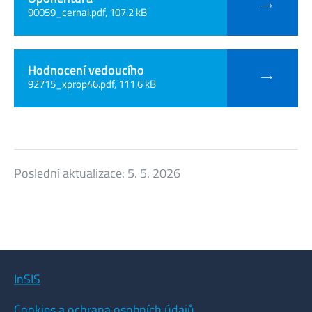
90059_cernai.pdf, 107.2 kB
Hodnocení vedoucího
92715_xprop46.pdf, 111.6 kB
Poslední aktualizace:
5. 5. 2026
InSIS
Cookies a ochrana osobních údajů