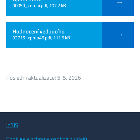
90059_cernai.pdf, 107.2 kB
Hodnocení vedoucího
92715_xprop46.pdf, 111.6 kB
Poslední aktualizace:
5. 5. 2026
InSIS
Cookies a ochrana osobních údajů