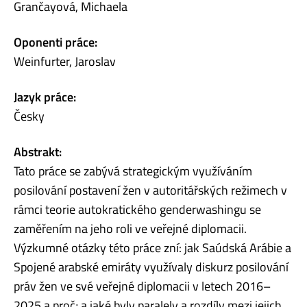
Grančayová, Michaela
Oponenti práce:
Weinfurter, Jaroslav
Jazyk práce:
Česky
Abstrakt:
Tato práce se zabývá strategickým využíváním
posilování postavení žen v autoritářských režimech v
rámci teorie autokratického genderwashingu se
zaměřením na jeho roli ve veřejné diplomacii.
Výzkumné otázky této práce zní: jak Saúdská Arábie a
Spojené arabské emiráty využívaly diskurz posilování
práv žen ve své veřejné diplomacii v letech 2016–
2025 a proč; a jaké byly paralely a rozdíly mezi jejich