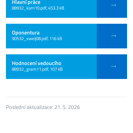
Hlavní práce
88932_karn10.pdf, 453.3 kB
Oponentura
90532_xweij08.pdf, 116 kB
Hodnocení vedoucího
88932_gram11.pdf, 107 kB
Poslední aktualizace:
21. 5. 2026