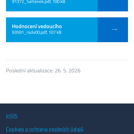
91372_Šafránek.pdf, 100 kB
Hodnocení vedoucího
93591_radv00.pdf, 107 kB
Poslední aktualizace:
26. 5. 2026
InSIS
Cookies a ochrana osobních údajů