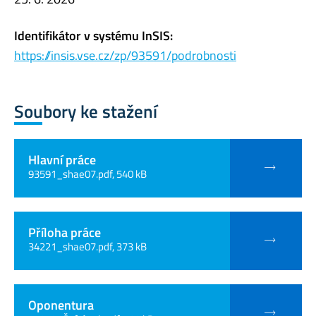
Identifikátor v systému InSIS:
https://insis.vse.cz/zp/93591/podrobnosti
Soubory ke stažení
Hlavní práce
93591_shae07.pdf, 540 kB
Příloha práce
34221_shae07.pdf, 373 kB
Oponentura