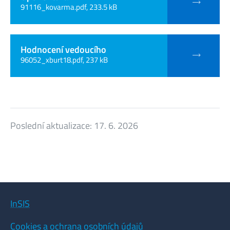
91116_kovarma.pdf, 233.5 kB
Hodnocení vedoucího
96052_xburt18.pdf, 237 kB
Poslední aktualizace:
17. 6. 2026
InSIS
Cookies a ochrana osobních údajů