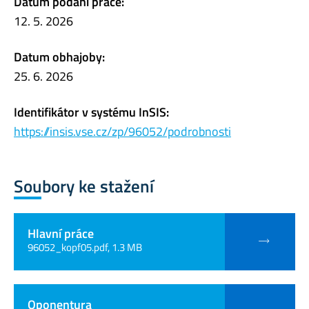
Datum podání práce:
12. 5. 2026
Datum obhajoby:
25. 6. 2026
Identifikátor v systému InSIS:
https://insis.vse.cz/zp/96052/podrobnosti
Soubory ke stažení
Hlavní práce
96052_kopf05.pdf, 1.3 MB
Oponentura