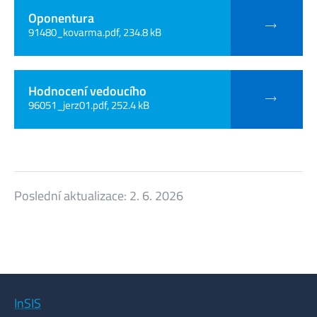
Oponentura
91480_kovarma.pdf, 234.8 kB
Hodnocení vedoucího
96051_jerz01.pdf, 252.4 kB
Poslední aktualizace:
2. 6. 2026
InSIS