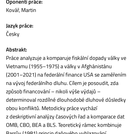
Oponenti práce:
Kovář, Martin
Jazyk práce:
Česky
Abstrakt:
Práce analyzuje a komparuje fiskální dopady války ve
Vietnamu (1955–1975) a války v Afghánistánu
(2001–2021) na federální finance USA se zaměřením
na vývoj federálního dluhu. Cílem je posoudit, zda
způsob financování – nikoli výše výdajů –
determinoval rozdílné dlouhodobé dluhové důsledky
obou konfliktů. Metodicky práce vychází
z deskriptivní analýzy časových řad a komparace dat
OMB, CBO, BEA a BLS. Teoretický rámec kombinuje
Barrův (1981) princip daňového vyhlazování,