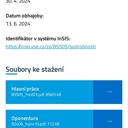
30. 4. 2024
Datum obhajoby:
13. 6. 2024
Identifikátor v systému InSIS:
https://insis.vse.cz/zp/85505/podrobnosti
Soubory ke stažení
Hlavní práce
85505_fred03.pdf, 858.9 kB
Oponentura
82406_hanv10.pdf, 112 kB