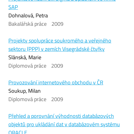
SAP
Dohnalová, Petra
Bakalářská práce
2009
Projekty spolupráce soukromého a veřejného
sektoru (PPP) v zemích Visegrádské čtyřky
Slánská, Marie
Diplomová práce
2009
Provozování internetového obchodu v ČR
Soukup, Milan
Diplomová práce
2009
Přehled a porovnání výhodnosti databázových
objektů pro ukládání dat v databázovém systému
ORACLE