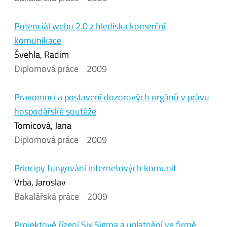
Potenciál webu 2.0 z hlediska komerční
komunikace
Švehla, Radim
Diplomová práce
2009
Pravomoci a postavení dozorových orgánů v právu
hospodářské soutěže
Tomicová, Jana
Diplomová práce
2009
Principy fungování internetových komunit
Vrba, Jaroslav
Bakalářská práce
2009
Projektové řízení Six Sigma a uplatnění ve firmě