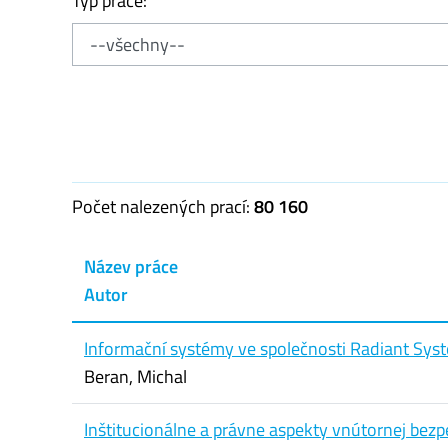
Typ práce:
Počet nalezených prací:
80 160
Název práce
Autor
Informační systémy ve společnosti Radiant Sys
Beran, Michal
Inštitucionálne a právne aspekty vnútornej bez