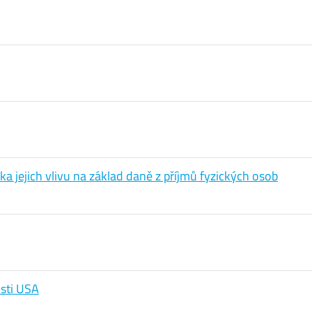
a jejich vlivu na základ daně z příjmů fyzických osob
osti USA