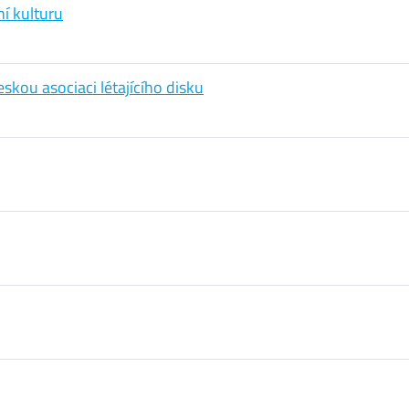
í kulturu
skou asociaci létajícího disku