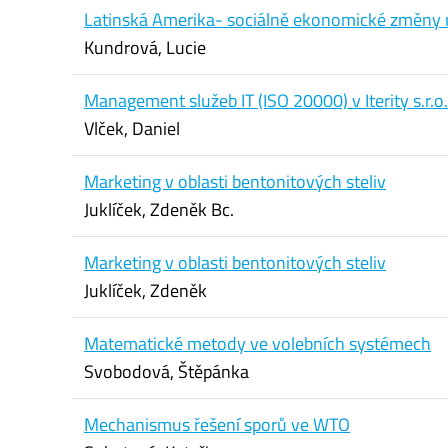
Latinská Amerika- sociálně ekonomické změny n
Kundrová, Lucie
Management služeb IT (ISO 20000) v Iterity s.r.o.
Vlček, Daniel
Marketing v oblasti bentonitových steliv
Juklíček, Zdeněk Bc.
Marketing v oblasti bentonitových steliv
Juklíček, Zdeněk
Matematické metody ve volebních systémech
Svobodová, Štěpánka
Mechanismus řešení sporů ve WTO