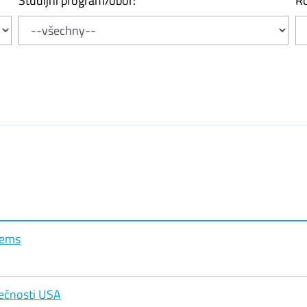
Studijní program/obor:
Ro
tems
pečnosti USA