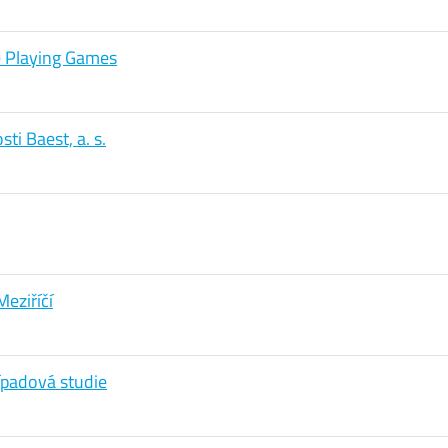
e Playing Games
i Baest, a. s.
eziříčí
ípadová studie