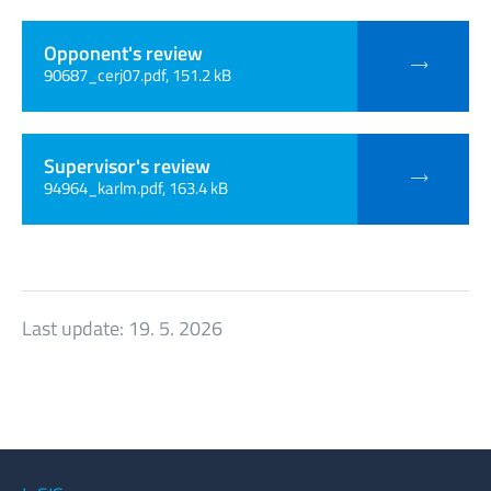
Opponent's review
90687_cerj07.pdf, 151.2 kB
Supervisor's review
94964_karlm.pdf, 163.4 kB
Last update:
19. 5. 2026