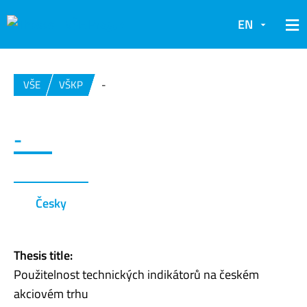
EN
VŠE
VŠKP
-
-
Česky
Thesis title:
Použitelnost technických indikátorů na českém
akciovém trhu