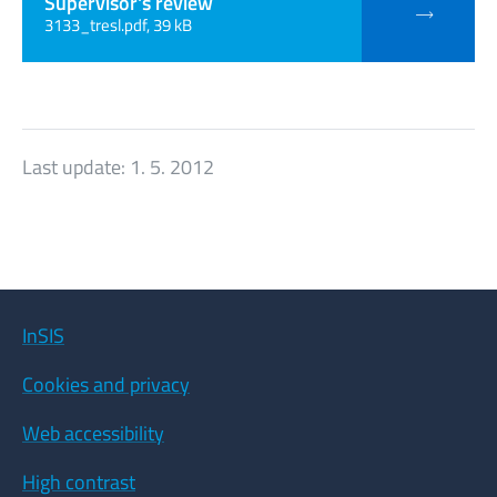
Supervisor's review
3133_tresl.pdf, 39 kB
Last update:
1. 5. 2012
InSIS
Cookies and privacy
Web accessibility
High contrast