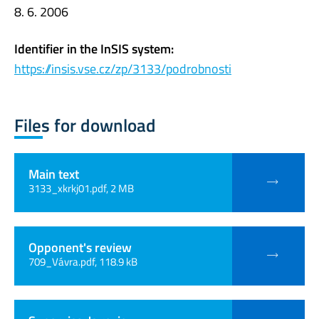
8. 6. 2006
Identifier in the InSIS system:
https://insis.vse.cz/zp/3133/podrobnosti
Files for download
Main text
3133_xkrkj01.pdf, 2 MB
Opponent's review
709_Vávra.pdf, 118.9 kB