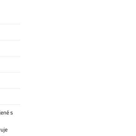
jené s
vuje