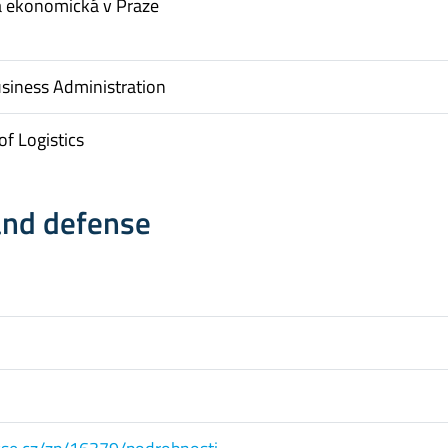
a ekonomická v Praze
usiness Administration
f Logistics
and defense