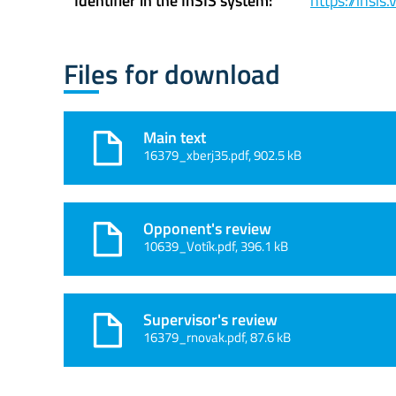
Identifier in the InSIS system:
https://insi
Files for download
Main text
16379_xberj35.pdf, 902.5 kB
Opponent's review
10639_Votík.pdf, 396.1 kB
Supervisor's review
16379_rnovak.pdf, 87.6 kB