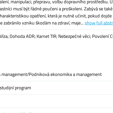
alení, manipulaci, přepravu, volbu dopravního prostředku. U
častníci musí být řádně poučeni a proškoleni. Zabývá se také
arakteristikou opatření, která je nutné učinit, pokud dojde
 se zabránilo vzniku škodám na zdraví, maje...
show full abst
 Víza; Dohoda ADR; Karnet TIR; Nebezpečné věci; Povolení
a management/Podniková ekonomika a management
studijní program