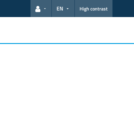
EN
High contrast
User links