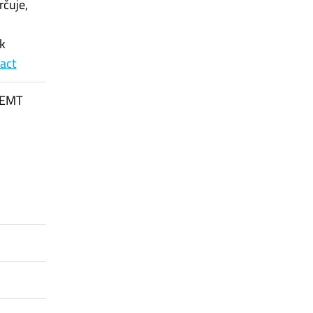
rčuje,
 k
ract
 CEMT