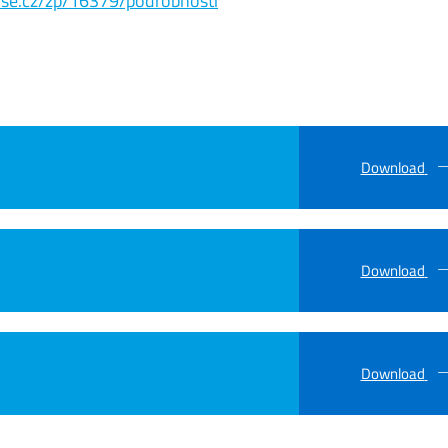
s.vse.cz/zp/16379/podrobnosti
Download
Download
Download