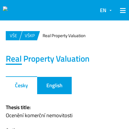
EN
VŠE
VŠKP
Real Property Valuation
Real Property Valuation
Česky
English
Thesis title:
Ocenění komerční nemovitosti