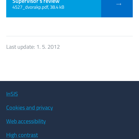
Supervisor's review
4527_dvorakp.pdf, 38.4 kB
Last update:
1. 5. 2012
InSIS
Cookies and privacy
Web accessibility
High contrast