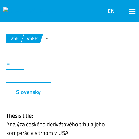
EN
VŠE
VŠKP
-
-
Slovensky
Thesis title:
Analýza českého derivátového trhu a jeho
komparácia s trhom v USA