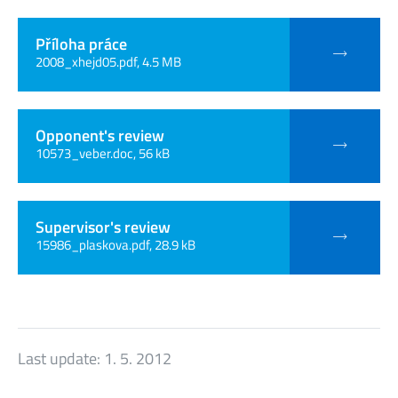
Příloha práce
2008_xhejd05.pdf, 4.5 MB
Opponent's review
10573_veber.doc, 56 kB
Supervisor's review
15986_plaskova.pdf, 28.9 kB
Last update:
1. 5. 2012