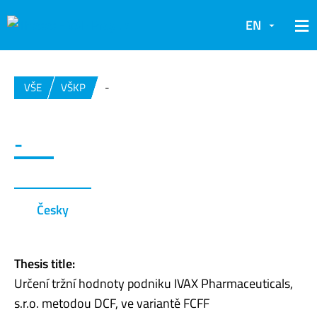
EN
VŠE
VŠKP
-
-
Česky
Thesis title:
Určení tržní hodnoty podniku IVAX Pharmaceuticals,
s.r.o. metodou DCF, ve variantě FCFF