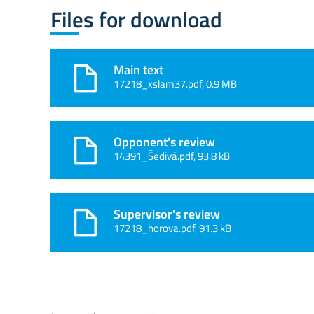
Files for download
Main text
17218_xslam37.pdf, 0.9 MB
Opponent's review
14391_Šedivá.pdf, 93.8 kB
Supervisor's review
17218_horova.pdf, 91.3 kB