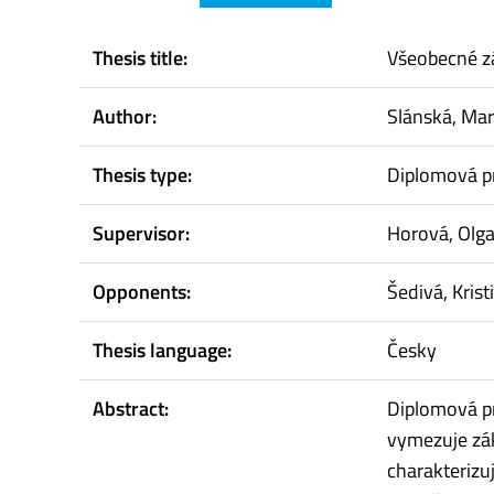
Thesis title:
Všeobecné zá
Author:
Slánská, Mar
Thesis type:
Diplomová p
Supervisor:
Horová, Olg
Opponents:
Šedivá, Krist
Thesis language:
Česky
Abstract:
Diplomová pr
vymezuje zák
charakterizu