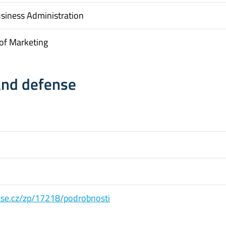
usiness Administration
of Marketing
and defense
s.vse.cz/zp/17218/podrobnosti