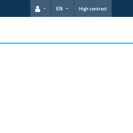
EN
High contrast
User links