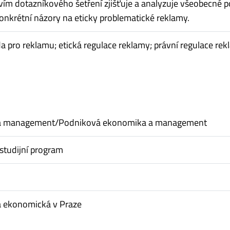
vím dotazníkového šetření zjišťuje a analyzuje všeobecné p
konkrétní názory na eticky problematické reklamy.
a pro reklamu; etická regulace reklamy; právní regulace re
a management/Podniková ekonomika a management
studijní program
a ekonomická v Praze