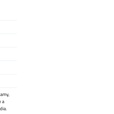
lamy,
y a
dia.