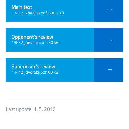
Main text
17442_xbedj16.pdf, 330.1 kB
Opponent's review
13852_pevnaja.pdf, 50 kB
Supervisor's review
17442_dvorakji.pdf, 60 kB
Last update:
1. 5. 2012