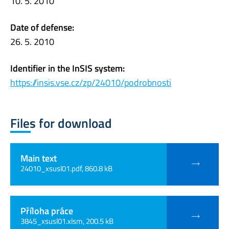
10. 5. 2010
Date of defense:
26. 5. 2010
Identifier in the InSIS system:
https://insis.vse.cz/zp/24010/podrobnosti
Files for download
Main text
24010_xsusl01.pdf, 860.8 kB
Příloha práce
3845_xsusl01.xlsm, 200.5 kB