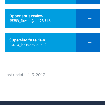
Opponent's review
15389_Novotný.pdf, 28.5 kB
Supervisor's review
24010_lenka.pdf, 29.7 kB
Last update:
1. 5. 2012