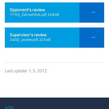
Opponent's review
17103_Zahradníček.pdf, 25.8 kB
Supervisor's review
24032_postler.pdf, 22.5 kB
Last update:
1. 5. 2012
InSIS