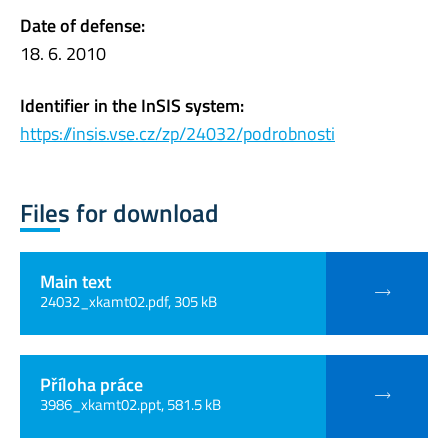
Date of defense:
18. 6. 2010
Identifier in the InSIS system:
https://insis.vse.cz/zp/24032/podrobnosti
Files for download
Main text
24032_xkamt02.pdf, 305 kB
Příloha práce
3986_xkamt02.ppt, 581.5 kB